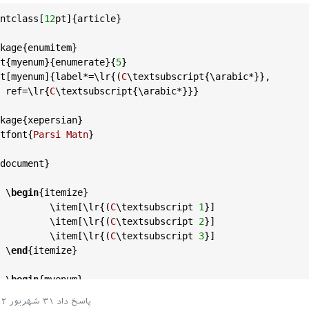
ntclass
[
12
pt
]{
article
}

kage
{
enumitem
}

t
{
myenum
}{
enumerate
}{
5
}

t
[
myenum
]{
label
*=\
lr
{(
C
\
textsubscript
{\
arabic
*}},

ref
=\
lr
{
C
\
textsubscript
{\
arabic
*}}}

kage
{
xepersian
}

tfont
{
Parsi
Matn
}

document
}

	\
begin
{
itemize
}

		\
item
[\
lr
{(
C
\
textsubscript
1
}]

		\
item
[\
lr
{(
C
\
textsubscript
2
}]

		\
item
[\
lr
{(
C
\
textsubscript
3
}]

	\
end
{
itemize
}

	\
begin
{
myenum
}

		\
item
پاسخ داد
۳۱ شهریور ۱۴۰۲
		\
item