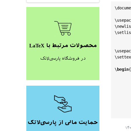
\
docume
\
usepac
\
newlis
\
setlis
محصولات مرتبط با LaTeX
\
usepac
\
settex
در فروشگاه پارسی‌لاتک
\
begin
{
حمایت مالی از پارسی‌لاتک