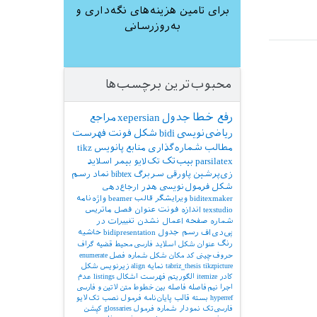
برای تامین هزینه‌های نگه‌داری و
به‌روزرسانی
\
end
{
do
محبوب‌ترین برچسب‌ها
رفع خطا
جدول
xepersian
مراجع
ریاضی‌نویسی
bidi
شکل
فونت
فهرست
مطالب
شماره‌گذاری
منابع
پانویس
tikz
parsilatex
بیب‌تک
تک‌لایو
بیمر
اسلاید
زی‌پرشین
پاورقی
سربرگ
bibtex
نماد
رسم
شکل
فرمول‌نویسی
هدر
ارجاع‌دهی
biditexmaker
ویرایشگر
قالب
beamer
واژه‌نامه
texstudio
اندازه فونت
عنوان فصل
ماتریس
شماره صفحه
اعمال نشدن تغییرات در
پی‌دی‌اف
رسم جدول
bidipresentation
حاشیه
رنگ
عنوان شکل
اسلاید فارسی
محیط قضیه
گراف
حروف‌چینی کد
مکان شکل
شماره فصل
enumerate
tikzpicture
tabriz_thesis
نمایه
align
زیرنویس شکل
کادر
itemize
الگوریتم
فهرست اشکال
listings
عدم
اجرا
نیم‌فاصله
فاصله بین خطوط
متن لاتین و فارسی
hyperref
بسته
قالب پایان‌نامه
فرمول
نصب تک‌لایو
فارسی‌تک
نمودار
شماره فرمول
glossaries
کپشن