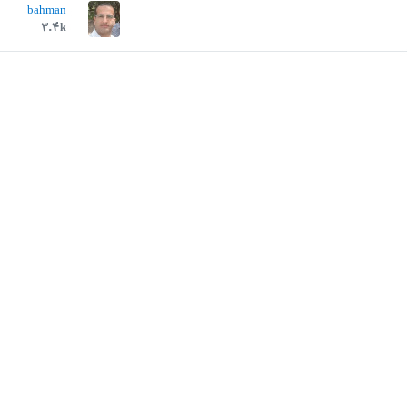
bahman
		\
item
۳.۴k
	\
end
{
myenum
}

cument