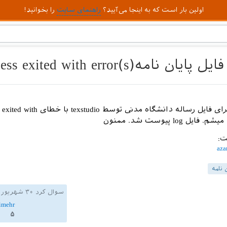
اولین بار است که به اینجا می‌آیید؟
راهنمای سایت
را بخوانید!
هProcess exited with error(s)
بنده هنگام اجرای فایل رساله دانشگاه مدنی توسط tudio
ت:
aza
 نامه
سوال کرد
۳۰ شهریور ۱۴۰۲
imehr
۵