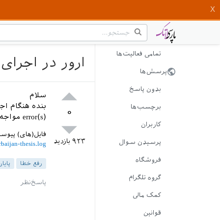
تمامی فعالیت‌ها
ارور در اجرای فایل پایان نام
پرسش‌ها
بدون پاسخ
سلام
برچسب‌ها
۰
error(s) مواجه میشم. فایل log پیوست شد. ممنون
کاربران
فایل(های) پیوس
۹۲۳
بازدید
پرسیدن سوال
rbaijan-thesis.log
فروشگاه
رفع خطا
پایان
گروه تلگرام
کمک مالی
قوانین