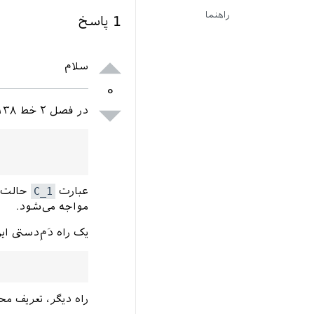
راهنما
1
پاسخ
سلام
۰
در فصل ۲ خط ۱۳۸ محیط itemize دارید که آیتم‌های آن به این صورت نوشته شده‌اند:
عبارت
C_1
حالت ر
مواجه می‌شود.
یک راه دَم‌ِدستی 
راه دیگر، تعریف م