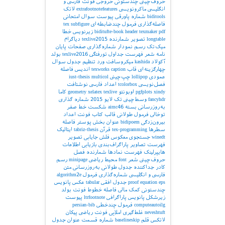
حروف‌چینی چندستونی
خروجی
فونت فارسی و
انگلیسی
ماکرونویسی
extrafootnotefeatures
لاتک
biditools
شماره پاورقی
پیوست‌
سوال امتحانی
فاصله‌گذاری
فرمول چندضابطه‌ای
subfigure
tex
pdf
texmaker
header
biditufte-book
زیرنویس
خطا
longtable
تصویر
شمارنده
texlive2015
دیاگرام
میک‌تک
رسم نمودار
شماره‌گذاری صفحات
پایان
نامه
شعر
فهرست جداول
تورفتگی
texlive2016
بولد
آکولاد
kashida
میکروسافت ورد
تنظیم جدول
سوال
چهارگزینه‌ای
قاب
caption
texworks
اندیس
فاصله
عمودی
lollipop
چپ‌چینی
multicol
iust-thesis
فصل‌نویسی
tcolorbox
اعداد فارسی
نوشتافت
xindy
pgfplots
اوبونتو
texlive
xelatex
geometry
کاما
fancyhdr
وسط‌چینی
تک لایو 2015
شماره گذاری
به‌روزرسانی بسته
aimc46
شکست خط
صفر
توخالی
فرمول طولانی
قالب کتاب
فونت اعداد
بیرون‌زدگی
bidipoem
عنوان بخش
پوستر
فاصله
سطرها
tex-programming
قرآن
tabriz-thesis
ایتالیک
winedt
جستجوی معکوس
فلش
جایابی تصویر
فهرست تصاویر
پاراگراف‌بندی
بازیابی اطلاعات
هایپرلینک
فهرست نمادها
شمارنده فصل
حروف‌چینی شعر
font
محیط ریاضی
minipage
رسم
کادر
جداکننده
جدول طولانی
به‌روزرسانی
متن
فارسی و انگلیسی
شماره‌گذاری فرمول
algorithm2e
eps
equation
proof
جدول افقی
tabular
عکس
پانویس
چندستونی
کمک مالی
فاصله خطوط
فونت بولد
زیرشکل
پانویس پاراگرافی
ltrfootnote
پیوست
computeautoilg
فرمول چندخطی
persian-bib
neveshtuft
غلط‌گیری املایی
فونت ریاضی
پیکان
لاتکس
قلم
baselineskip
شماره قسمت
عنوان جدول