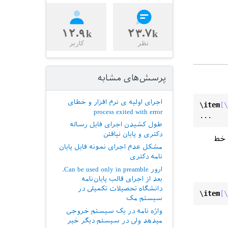
۱۲.۹k
۲۳.۷k
نظر
کاربر
پرسش‌های مشابه
اجرای اولیه ی نرم افزار و خطای
\
item
[\
process exited with error
طول کشیدن اجرای فایل رساله
دکتری و پایان نیافتن
 خط
مشکل عدم اجرای نمونه فایل پایان
نامه دکتری
ارور Can be used only in preamble.
بعد از اجرای قالب پایان‌نامه
دانشگاه تحصیلات تکمیلی در
\
item
[\
سیستم مک
واژه نامه در یک سیستم خروجی
میدهد ولی در سیستم دیگر خیر