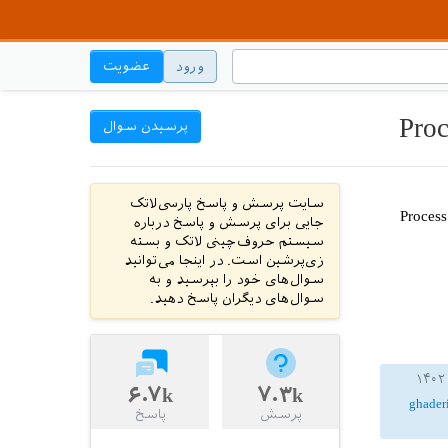
ورود
عضویت
پرسیدن سوال
سایت پرسش و پاسخ پارسی‌لاتک
texs با خطای Process exited with
جایی برای پرسش و پاسخ درباره
سیستم حروف‌چینی لاتک و بسته
زی‌پرشین است. در اینجا می‌توانید
سوال‌های خود را بپرسید و به
سوال‌های دیگران پاسخ دهید.
۶.۷k
۷.۳k
ghader
پرسش
پاسخ