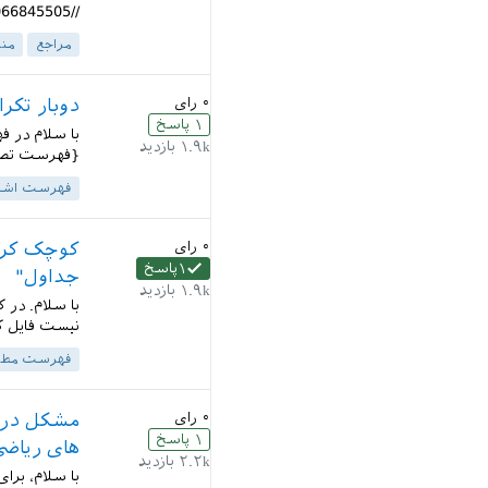
//qa.parsilatex.com/?qa=blob&qa_blobid=84417282066845505...
مراجع
منا
۰
رای
دوبار تکر
۱
پاسخ
۱.۹k
بازدید
{فهرست تصاویر} \thispagestyle{plain
فهرست اشک
۰
رای
کوچک کرد
۱
پاسخ
جداول"
۱.۹k
بازدید
نیست فایل کم
فهرست مطا
۰
رای
مشکل در چ
۱
پاسخ
های ریاض
۲.۲k
بازدید
با سلام، برای