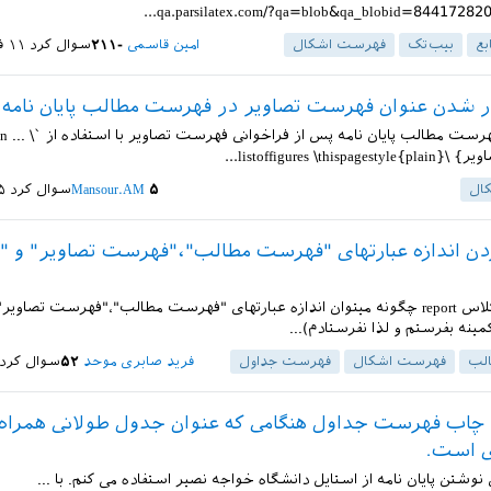
بع
بیب‌تک
فهرست اشکال
امین قاسمی
-۲۱۱
سوال کرد
۱۱ فروردین ۱۳۹۶
ار شدن عنوان فهرست تصاویر در فهرست مطالب پایان نامه
listoffigures \}...
ال
۵
Mansour.AM
سوال کرد
۲۵ ب
ن اندازه عبارتهای "فهرست مطالب"،"فهرست تصاویر" و 
با سلام. در کلاس report چگونه میتوان اندازه عبارتهای "فهرست مطالب"،"فهرست تصاویر"
ینه بفرستم و لذا نفرستادم)...
لب
فهرست اشکال
فهرست جداول
فرید صابری موحد
۵۲
سوال کرد
اب فهرست جداول هنگامی که عنوان جدول طولانی همراه ب
ی است.
 نوشتن پایان نامه از استایل دانشگاه خواجه نصیر استفاده می کنم. با ...