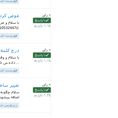
فهرست اشک
۰
رای
عوض کردن
۱
پاسخ
با سلام و عر
۱.۱k
بازدید
://qa.parsilatex.com/?qa=blob&qa_blobid=3163250916110532447...
فهرست اشک
۰
رای
درج کلمه
۱
پاسخ
با سلام و وق
۱.۰k
بازدید
... داده می 
فهرست اشک
۰
رای
تغییر ساخ
۱
پاسخ
سلام چگونه 
۱.۳k
بازدید
اضافه میشود؟
زیرنویس ش