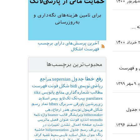
حمایت مالی از پارسی‌لاتک
برای تامین هزینه‌های نگه‌داری و
به‌روزرسانی
...
 ۱۴۰۰
آخرین پرسش‌های دارای برچسب
فهرست اشکال
محبوب‌ترین برچسب‌ها
ال و فهرست
رفع خطا
جدول
xepersian
مراجع
د
۹ مهر ۱۳۹۹
ریاضی‌نویسی
bidi
شکل
فونت
فهرست
مطالب
شماره‌گذاری
منابع
پانویس
tikz
parsilatex
بیب‌تک
تک‌لایو
بیمر
اسلاید
زی‌پرشین
پاورقی
سربرگ
bibtex
نماد
رسم
ت جدول
شکل
فرمول‌نویسی
هدر
ارجاع‌دهی
biditexmaker
ویرایشگر
قالب
beamer
واژه‌نامه
texstudio
اندازه فونت
عنوان فصل
ماتریس
۱۳۹۶
شماره صفحه
اعمال نشدن تغییرات در
پی‌دی‌اف
رسم جدول
bidipresentation
حاشیه
رنگ
عنوان شکل
اسلاید فارسی
محیط قضیه
گراف
حروف‌چینی کد
مکان شکل
شماره فصل
enumerate