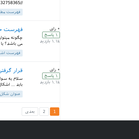
//qa.parsilatex.com/?qa=blob&qa_blobid=12538964981832758365...
فهرست مطا
۰
رای
فهرست جد
۱
پاسخ
چگونه میتوا
۱.۱k
بازدید
می باشد؟ یا 
فهرست اشک
۰
رای
قرار گرف
۱
پاسخ
سلام یه سوال
۱.۱k
بازدید
باید ... اشک
عنوان شکل
1
2
بعدی