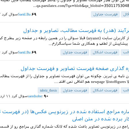
ه می توان هدر فهرست تصاویر و جداول را مانند فهرست مطالب فایل کمینه .
ال
فهرست جداول
۶۹
Saeid.Bu
سوال کرد
۷ خ
آیند (هدر) به فهرست مطالب، تصاویر و جداول
با سلام یکی از کاربران سایت (aryanet) قبلا سوالی را در همین رابطه در صفحه زیر مطر
 پیشاپیش از لطف و همکاری شما سپاسگزارم...
لب
فهرست اشکال
فهرست جداول
۶۹
Saeid.Bu
سوال کرد
۶ خ
ه گذاری صفحه فهرست تصاویر و فهرست جداول
 ن نامه ی تبریز، چکونه می توان فهرست نصاویر و جداول را از فهرست مطالب 
لب
فهرست اشکال
فهرست جداول
tabriz_thesis
۹۰
saeedsober
سوال کرد
۱۱ اردیبهشت ۱۳۹۶
اره مراجع استفاده شده در زیرنویس عکس‌ها (در فهرست تص
ار برده شده در متن اصلی
راجع در زیرنویس تصاویر باعث شده که لاتک شماره گذاری مراجع رو از قسمت