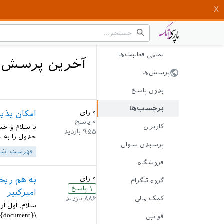
تمامی فعالیت‌ها
آخرین پرسش‌
پرسش‌ها
بدون پاسخ
برچسب‌ها
۰
رای
امکان پذی
۰
پاسخ
کاربران
با سلام و خس
۹۵۵
بازدید
جدول را به جا
پرسیدن سوال
فهرست اشک
فروشگاه
۰
رای
به هم ریخ
گروه تلگرام
۱
پاسخ
امیرکبیر
کمک مالی
۸۸۶
بازدید
\bibliography{references} \end{document}...
قوانین