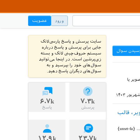
ورود
عضویت
سایت پرسش و پاسخ پارسی‌لاتک
جایی برای پرسش و پاسخ درباره
سیدن سوال
سیستم حروف‌چینی لاتک و بسته
زی‌پرشین است. در اینجا می‌توانید
سوال‌های خود را بپرسید و به
سوال‌های دیگران پاسخ دهید.
ویر یا
۶.۷k
۷.۳k
پرسش
پاسخ
یر، قالب
سلام. اول از همه در صورت وجود هرگونه اشکالی در طرح سوال اعم از آماده سازی فایل ... {unsrt-fa}
۱۲.۹k
۲۳.۷k