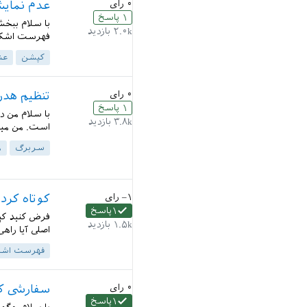
۰
رای
عدم نمایش رفر
۱
پاسخ
۲.۰k
بازدید
فهرست اشکال
کپشن
عن
۰
رای
تنظیم هد
۱
پاسخ
۳.۸k
بازدید
است. من میخ
سربرگ
ه
–۱
رای
کوتاه کرد
۱
پاسخ
فرض کنید کپ
۱.۵k
بازدید
اصلی آیا را
فهرست اشک
۰
رای
سفارشی ک
۱
پاسخ