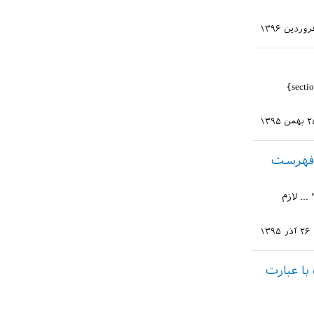
با سلام در فهرست مطالب پایان نامه پس از فراخوانی فهرست تصاویر با استفاده از `\ ... section}
همن ۱۳۹۵
"فهرست
 ... لازم
۲۶ آذر ۱۳۹۵
ا عبارت