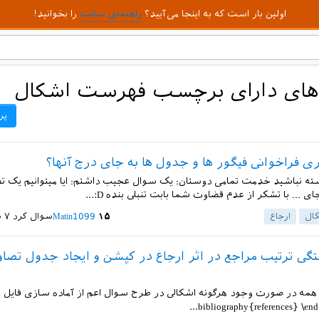
اولین بار است که به اینجا می‌آیید؟
راهنمای سایت
را بخوانید!
های دارای برچسب فهرست اشکال
پر
ری فراخوانی فیگور ها و جدول ها به جای درج آنها؟
ته نباشید خدمت تمامی دوستان: یک سوال عجیب داشتم: ایا میتوانیم یک تص
ی ... با تشکر از عدم قضاوت شما بابت تنبلی بنده D:...
ال
ارجاع
۱۵
Matin1099
سوال کرد
۷ شهریور ۱۴۰۳
تگی ترتیب مراجع در اثر ارجاع در کپشن و ایجاد جدول تصاو