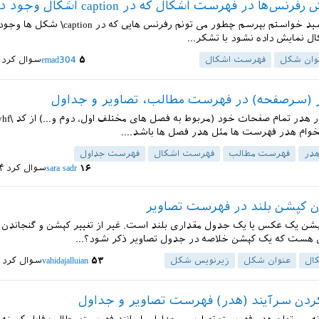
نس‌ها در فهرست اشکال که در caption اشکال وجود دارد
با سلام ببخشید خواستم بپرسم چطور می تونم رفرنس هایی که د
 نمایش داده نشود با تشکر...
وان شکل
فهرست اشکال
۵
emad304
سوال کرد
ر (سرصفحه) در فهرست مطالب، تصاویر و جداول
وام هدر فهرست ها مثل هدر فصل ها باشد....
در
فهرست مطالب
فهرست اشکال
فهرست جداول
۱۶
sara sadr
سوال کرد
۲۴ مر
ن کپشن بلند در فهرست تصاویر
شن یک عکس یا یک جدول مقداری بلند است. غیر از تغییر کپشن و گنجاندن 
هی هست که یک کپشن خلاصه در جدول تصاویر ذکر شود؟...
ال
عنوان شکل
زیرنویس شکل
۵۳
vahidajalluian
سوال کرد
ردن سرآیند (هدر) فهرست تصاویر و جداول