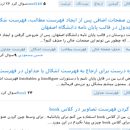
ال
کپشن
ارجاع
بیب‌تک
ترتیب
۵
saeed144
سوال کرد
۲۶ اردیبهشت ۱۴۰۳
ن صفحات اضافی پس از ایجاد فهرست مطالب، فهرست شکل
ل در قالب پایان نامه دانشگاه اصفهان
 دوستان در قالب پایان نامه دانشگاه اصفهان، پس از خروجی گرفتن و ایجاد
. که چطور می تونم این صفحات خالی را حذف کنم؟...
مه
حذف صفحه خالی
فهرست مطالب
فهرست اشکال
فهرست جداول
حسن مسعودی
۹
سوال کر
 درست برای ارجاع به فهرست اشکال یا جداول در فهرست
با سلام و عرض ادب من در فایل پایان نامم با دستورات re
. ممنون میشم مشکل رو بررسی فرمائید....
ال
فهرست جداول
۲۳
Roya1
سوال کرد
ردن فهرست تصاویر در کلاس book
سلام دوستان، من از کلاس book استفاده می کنم برای پایاننامه . برای وسط چین کر
ی پیدا نکردم در این مورد....