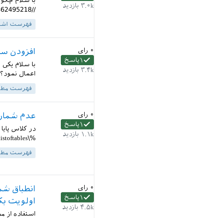
با سلام چگون
۳.۰k
بازدید
//qa.parsilatex.com/?qa=blob&qa_blobid=3501175304862495218...
فهرست اشک
۰
رای
افزودن سر
۱
پاسخ
۳.۴k
بازدید
اعمال نمود؟
فهرست مطا
۰
رای
عدم شمار
۱
پاسخ
در کلاس پایا
۱.۱k
بازدید
%\newpage \listoffigures \listoftables هم اتفاقی نمی افتد....
فهرست مطا
۰
رای
انطباق شم
۱
پاسخ
اولویت بک
۴.۵k
بازدید
استفاده از م