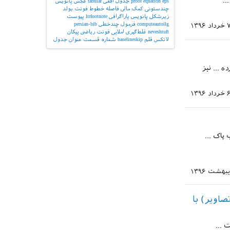
..
eps
equation
proof
جدول افقی
tabular
عکس
پانویس
چندستونی
کمک مالی
فاصله خطوط
فونت بولد
زیرشکل
پانویس پاراگرافی
ltrfootnote
پیوست
computeautoilg
فرمول چندخطی
persian-bib
رداد ۱۳۹۶
neveshtuft
غلط‌گیری املایی
فونت ریاضی
پیکان
لاتکس
قلم
baselineskip
شماره قسمت
عنوان جدول
ح کرده ... نیز
رداد ۱۳۹۶
پاک ...
اویر) با
 ...