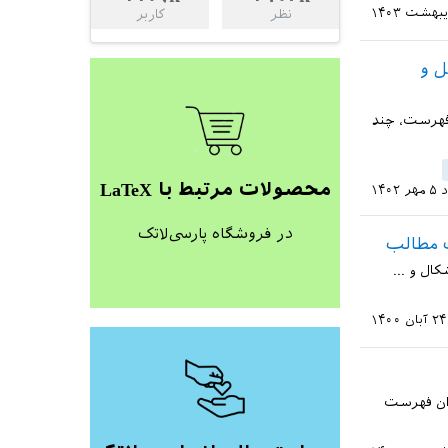
نظر
کاربر
 و
 فهرست، چند
محصولات مرتبط با LaTeX
د
۵ مهر ۱۴۰۲
در فروشگاه پارسی‌لاتک
 مطالب
listoffigu و listoftables فهرست اشکال و ...
۲۴ آبان ۱۴۰۰
دن عنوان فهرست