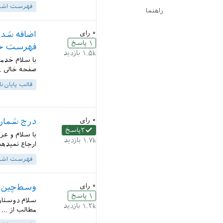
فهرست اشک
راهنما
۰
رای
اضافه شد
۱
پاسخ
فهرست جدو
۱.۵k
بازدید
با سلام خدمت
صفحه خالی ..
قالب پایان‌نا
۰
رای
درج شماره
۲
پاسخ
۱.۷k
بازدید
ارجاع نمیدهد
فهرست اشک
۰
رای
وسط‌چین ک
۱
پاسخ
۱.۲k
بازدید
مطالب از ... برای کلاس book چیز