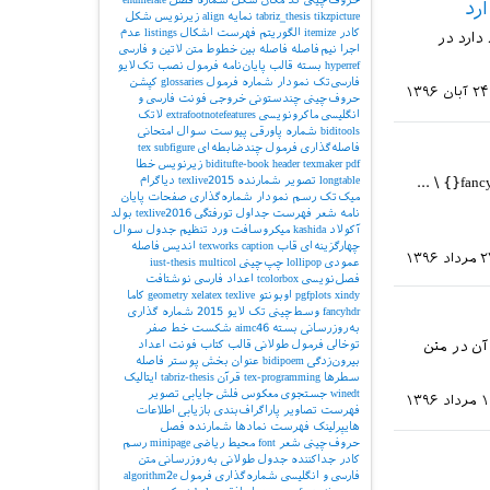
tikzpicture
tabriz_thesis
نمایه
align
زیرنویس شکل
کادر
itemize
الگوریتم
فهرست اشکال
listings
عدم
ر caption\ شکل ها وجود دارد در
اجرا
نیم‌فاصله
فاصله بین خطوط
متن لاتین و فارسی
hyperref
بسته
قالب پایان‌نامه
فرمول
نصب تک‌لایو
فارسی‌تک
نمودار
شماره فرمول
glossaries
کپشن
۲۴ آبان ۱۳۹۶
حروف‌چینی چندستونی
خروجی
فونت فارسی و
انگلیسی
ماکرونویسی
extrafootnotefeatures
لاتک
biditools
شماره پاورقی
پیوست‌
سوال امتحانی
فاصله‌گذاری
فرمول چندضابطه‌ای
subfigure
tex
pdf
texmaker
header
biditufte-book
زیرنویس
خطا
با سلام من در هدر تمام صفحات خود (مربوط به فصل های مختلف اول، دوم و...) از کد \fancyhf{} \ ...
longtable
تصویر
شمارنده
texlive2015
دیاگرام
میک‌تک
رسم نمودار
شماره‌گذاری صفحات
پایان
نامه
شعر
فهرست جداول
تورفتگی
texlive2016
بولد
آکولاد
kashida
میکروسافت ورد
تنظیم جدول
سوال
چهارگزینه‌ای
قاب
caption
texworks
اندیس
فاصله
داد ۱۳۹۶
عمودی
lollipop
چپ‌چینی
multicol
iust-thesis
فصل‌نویسی
tcolorbox
اعداد فارسی
نوشتافت
xindy
pgfplots
اوبونتو
texlive
xelatex
geometry
کاما
fancyhdr
وسط‌چینی
تک لایو 2015
شماره گذاری
به‌روزرسانی بسته
aimc46
شکست خط
صفر
آن در متن
توخالی
فرمول طولانی
قالب کتاب
فونت اعداد
بیرون‌زدگی
bidipoem
عنوان بخش
پوستر
فاصله
سطرها
tex-programming
قرآن
tabriz-thesis
ایتالیک
winedt
جستجوی معکوس
فلش
جایابی تصویر
۱ مرداد ۱۳۹۶
فهرست تصاویر
پاراگراف‌بندی
بازیابی اطلاعات
هایپرلینک
فهرست نمادها
شمارنده فصل
حروف‌چینی شعر
font
محیط ریاضی
minipage
رسم
کادر
جداکننده
جدول طولانی
به‌روزرسانی
متن
فارسی و انگلیسی
شماره‌گذاری فرمول
algorithm2e