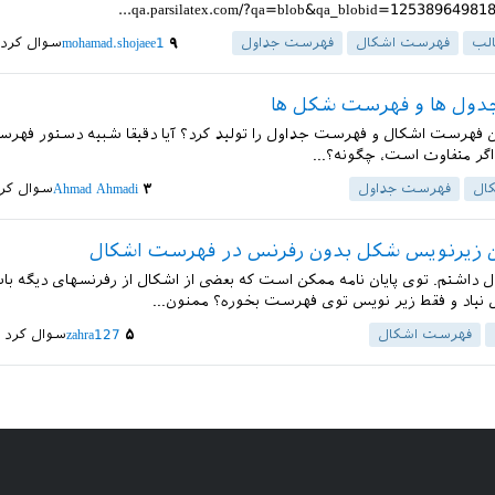
لب
فهرست اشکال
فهرست جداول
۹
mohamad.shojaee1
سوال کرد
ول ها و فهرست شکل ها
ن فهرست اشکال و فهرست جداول را تولید کرد؟ آیا دقیقا شبیه دستور فهر
اگر متفاوت است، چگونه؟...
ال
فهرست جداول
۳
Ahmad Ahmadi
سوال کر
تن زیرنویس شکل بدون رفرنس در فهرست اشکال
 داشتم. توی پایان نامه ممکن است که بعضی از اشکال از رفرنسهای دیگه باشه
ال نیاد و فقط زیر نویس توی فهرست بخوره؟ ممنون...
فهرست اشکال
۵
zahra127
سوال کرد