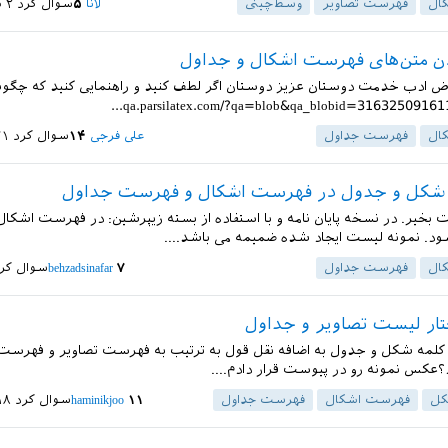
ال
فهرست تصاویر
وسط‌چینی
لانا
۵
سوال کرد
۲ شهریور ۱۴۰۰
 متن‌های فهرست اشکال و جداول
ض ادب خدمت دوستان عزیز دوستان اگر لطف کنید و راهنمایی کنید که چگونه 
ال
فهرست جداول
علی فرجی
۱۴
سوال کرد
۲۱ خرداد
 شکل و جدول در فهرست اشکال و فهرست جداول
ت بخیر. در نسخه پایان نامه و با استفاده از بسته زیپرشین: در فهرست اشک
شود. نمونه لیست ایجاد شده ضمیمه می باشد....
ال
فهرست جداول
۷
behzadsinafar
سوال کر
تار لیست تصاویر و جداول
کلمه شکل و جدول به اضافه نقل قول به ترتیب به فهرست تصاویر و فهرس
عکس نمونه رو در پیوست قرار دادم....
کل
فهرست اشکال
فهرست جداول
۱۱
haminikjoo
سوال کرد
۱۸ اسفند 