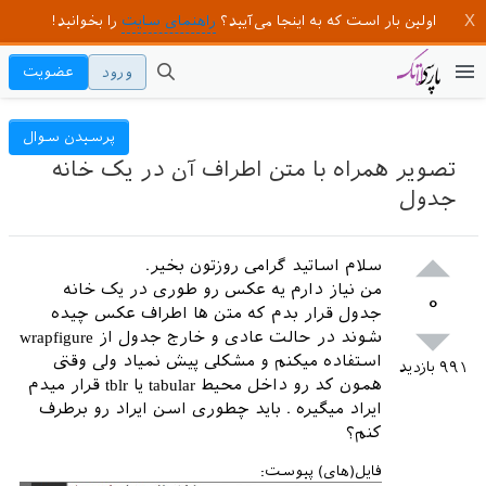
اولین بار است که به اینجا می‌آیید؟
راهنمای سایت
را بخوانید!
ورود
عضویت
پرسیدن سوال
تصویر همراه با متن اطراف آن در یک خانه
جدول
سلام اساتید گرامی روزتون بخیر.
من نیاز دارم یه عکس رو طوری در یک خانه
۰
جدول قرار بدم که متن ها اطراف عکس چیده
شوند در حالت عادی و خارج جدول از wrapfigure
استفاده میکنم و مشکلی پیش نمیاد ولی وقتی
۹۹۱
بازدید
همون کد رو داخل محیط tabular یا tblr قرار میدم
ایراد میگیره . باید چطوری اسن ایراد رو برطرف
کنم؟
فایل(های) پیوست: