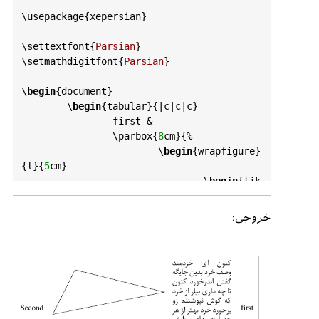
\
usepackage
{
xepersian
}

\
settextfont
{
Parsian
}

\
setmathdigitfont
{
Parsian
}

\
begin
{
document
}

	\
begin
{
tabular
}{|
c
|
c
|
c
}

first
 &

		\
parbox
{
8
cm
}{%

			\
begin
{
wrapfigure
}
{
l
}{
5
cm
}

				\
begin
{
tik
zpicture
}

					\
d
خروجی:
raw
 (
0
,
0
) -- (
5
,
1
) --(
1
,
2
) -- 
cycle
 ;

				\
end
{
tikzp
icture
}

			\
end
{
wrapfigure
}

			\
ptext
[
1
]%

		} &

Second