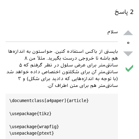
2
پاسخ
سلام
۰
بایستی از باکس استفاده کنین. حواستون به اندازه‌ها
هم باشه تا خروجی درست بگیرید. مثلاً من ۸
سانتی‌متر برای عرض سلول در نظر گرفتم که ۵
سانتی‌مترِ آن برای شکلتون اختصاص داده خواهد شد
(با توجه به اندازه‌هایی که دادید برای شکل) و ۳
سانتی‌متر هم برای متن اطراف آن.
\
documentclass
[
a4paper
]{
article
}

\
usepackage
{
tikz
}

\
usepackage
{
wrapfig
}

\
usepackage
{
ptext
}
