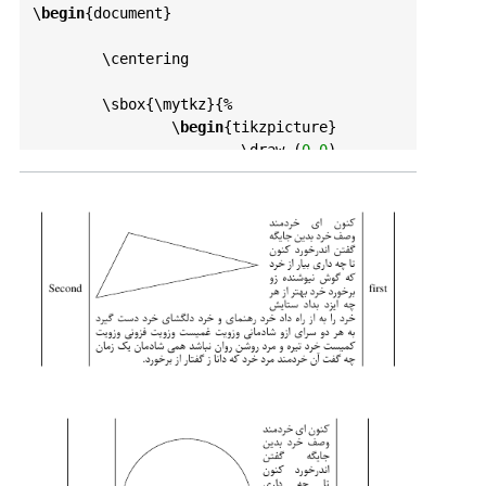
\
begin
{
document
}

	\
centering
	\
sbox
{\
mytkz
}{%

		\
begin
{
tikzpicture
}

			\
draw
 (
0
,
0
) -- 
(
5
,
1
) --(
1
,
2
) -- 
cycle
;

		\
end
{
tikzpicture
}%

	}

	\
begin
{
tabular
}{|
c
|
c
|
c
|}

first
 &

		\
parbox
{
1.6
\
wd
\
mytkz
}{%

			\
begin
{
wrapfigure
}
{
l
}{\
wd
\
mytkz
}

				\
usebox
{\
m
ytkz
}

			\
end
{
wrapfigure
}

			\
ptext
[
1
]%

		} &

Second