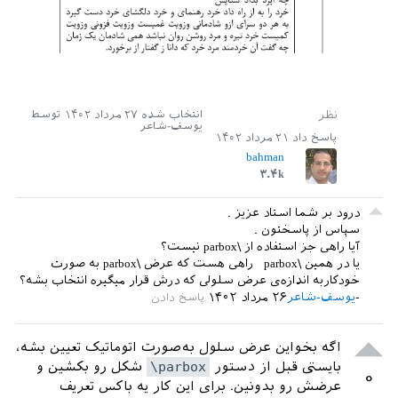
	\
end
{
tabular
}                      

\
end
{
document
انتخاب شده
۲۷ مرداد ۱۴۰۲
توسط
یوسف-شاعر
پاسخ داد
۲۱ مرداد ۱۴۰۲
bahman
۳.۴k
درود بر شما استاد عزیز .
سپاس از پاسختون .
آیا راهی جز استفاده از \parbox نیست؟
یا در همین \parbox راهی هست که عرض \parbox به صورت
خودکاربه اندازه‌ی عرض سلولی که درش قرار میگیره انتخاب بشه؟
یوسف-شاعر
۲۶ مرداد ۱۴۰۲
اگه بخواین عرض سلول به‌صورت اتوماتیک تعیین بشه،
بایستی قبل از دستور
\parbox
شکل رو بکشین و
۰
عرضش رو بدونین. برای این کار یه باکس تعریف