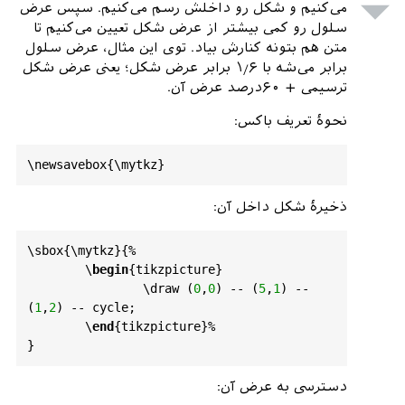
می‌کنیم و شکل رو داخلش رسم می‌کنیم. سپس عرض
سلول رو کمی بیشتر از عرض شکل تعیین می‌کنیم تا
متن هم بتونه کنارش بیاد. توی این مثال، عرض سلول
برابر می‌شه با ۱٫۶ برابر عرض شکل؛ یعنی عرض شکل
ترسیمی + ۶۰درصد عرض آن.
نحوهٔ تعریف باکس:
ذخیرهٔ شکل داخل آن:
\
sbox
{\
mytkz
}{%

	\
begin
{
tikzpicture
}

		\
draw
 (
0
,
0
) -- (
5
,
1
) --
(
1
,
2
) -- 
cycle
;

	\
end
{
tikzpicture
}%

دسترسی به عرض آن: