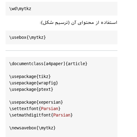
استفاده از محتوای آن (ترسیم شکل):
\
documentclass
[
a4paper
]{
article
}

\
usepackage
{
tikz
}

\
usepackage
{
wrapfig
}

\
usepackage
{
ptext
}

\
usepackage
{
xepersian
}

\
settextfont
{
Parsian
}

\
setmathdigitfont
{
Parsian
}

\
newsavebox
{\
mytkz
}
